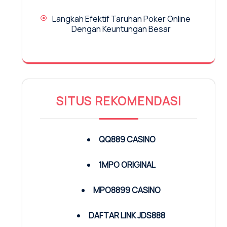
Langkah Efektif Taruhan Poker Online
Dengan Keuntungan Besar
SITUS REKOMENDASI
QQ889 CASINO
1MPO ORIGINAL
MPO8899 CASINO
DAFTAR LINK JDS888