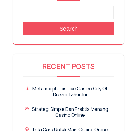
Search
RECENT POSTS
Metamorphosis Live Casino City Of
Dream Tahun Ini
Strategi Simple Dan Praktis Menang
Casino Online
Tata Cara Untuk Main Casino Online