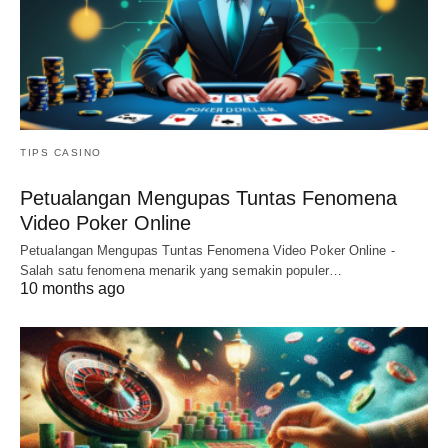
TIPS CASINO
Petualangan Mengupas Tuntas Fenomena
Video Poker Online
Petualangan Mengupas Tuntas Fenomena Video Poker Online -
Salah satu fenomena menarik yang semakin populer…
10 months ago