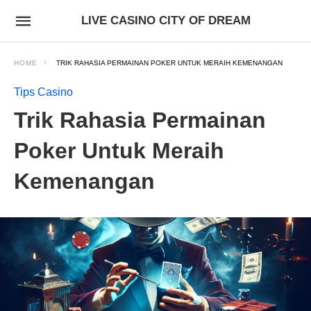
LIVE CASINO CITY OF DREAM
HOME
TRIK RAHASIA PERMAINAN POKER UNTUK MERAIH KEMENANGAN
Tips Casino
Trik Rahasia Permainan
Poker Untuk Meraih
Kemenangan