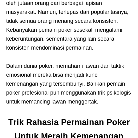
oleh jutaan orang dari berbagai lapisan
masyarakat. Namun, terlepas dari popularitasnya,
tidak semua orang menang secara konsisten.
Kebanyakan pemain poker sesekali mengalami
keberuntungan, sementara yang lain secara
konsisten mendominasi permainan.
Dalam dunia poker, memahami lawan dan taktik
emosional mereka bisa menjadi kunci
kemenangan yang tersembunyi. Bahkan pemain
poker profesional pun menggunakan trik psikologis
untuk memancing lawan menggertak.
Trik Rahasia Permainan Poker
Untuk Meraih Kemenangan