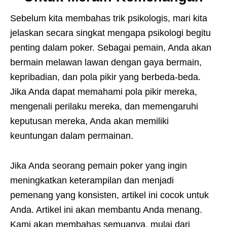
Sebelum kita membahas trik psikologis, mari kita
jelaskan secara singkat mengapa psikologi begitu
penting dalam poker. Sebagai pemain, Anda akan
bermain melawan lawan dengan gaya bermain,
kepribadian, dan pola pikir yang berbeda-beda.
Jika Anda dapat memahami pola pikir mereka,
mengenali perilaku mereka, dan memengaruhi
keputusan mereka, Anda akan memiliki
keuntungan dalam permainan.
Jika Anda seorang pemain poker yang ingin
meningkatkan keterampilan dan menjadi
pemenang yang konsisten, artikel ini cocok untuk
Anda. Artikel ini akan membantu Anda menang.
Kami akan membahas semuanya, mulai dari