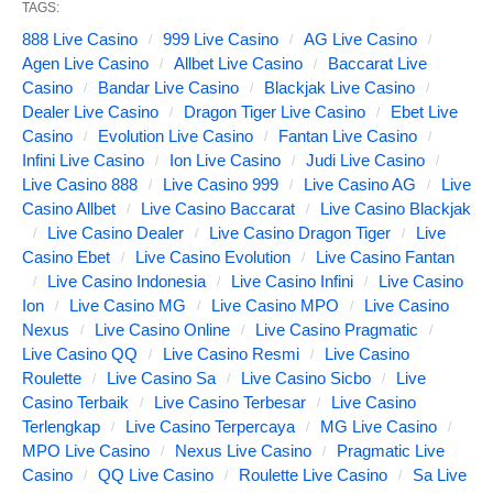
TAGS:
888 Live Casino
999 Live Casino
AG Live Casino
Agen Live Casino
Allbet Live Casino
Baccarat Live
Casino
Bandar Live Casino
Blackjak Live Casino
Dealer Live Casino
Dragon Tiger Live Casino
Ebet Live
Casino
Evolution Live Casino
Fantan Live Casino
Infini Live Casino
Ion Live Casino
Judi Live Casino
Live Casino 888
Live Casino 999
Live Casino AG
Live
Casino Allbet
Live Casino Baccarat
Live Casino Blackjak
Live Casino Dealer
Live Casino Dragon Tiger
Live
Casino Ebet
Live Casino Evolution
Live Casino Fantan
Live Casino Indonesia
Live Casino Infini
Live Casino
Ion
Live Casino MG
Live Casino MPO
Live Casino
Nexus
Live Casino Online
Live Casino Pragmatic
Live Casino QQ
Live Casino Resmi
Live Casino
Roulette
Live Casino Sa
Live Casino Sicbo
Live
Casino Terbaik
Live Casino Terbesar
Live Casino
Terlengkap
Live Casino Terpercaya
MG Live Casino
MPO Live Casino
Nexus Live Casino
Pragmatic Live
Casino
QQ Live Casino
Roulette Live Casino
Sa Live