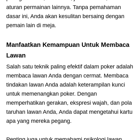
aturan permainan lainnya. Tanpa pemahaman
dasar ini, Anda akan kesulitan bersaing dengan
pemain lain di meja.
Manfaatkan Kemampuan Untuk Membaca
Lawan
Salah satu teknik paling efektif dalam poker adalah
membaca lawan Anda dengan cermat. Membaca
tindakan lawan Anda adalah keterampilan kunci
untuk memenangkan poker. Dengan
memperhatikan gerakan, ekspresi wajah, dan pola
taruhan lawan Anda, Anda dapat mengetahui kartu
apa yang mereka pegang.
Penting juga untuk memahami psikologi lawan