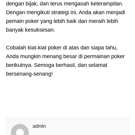
dengan bijak, dan terus mengasah keterampilan.
Dengan mengikuti strategi ini, Anda akan menjadi
pemain poker yang lebih baik dan meraih lebih
banyak kesuksesan.
Cobalah kiat-kiat poker di atas dan siapa tahu,
Anda mungkin menang besar di permainan poker
berikutnya. Semoga berhasil, dan selamat
bersenang-senang!
admin