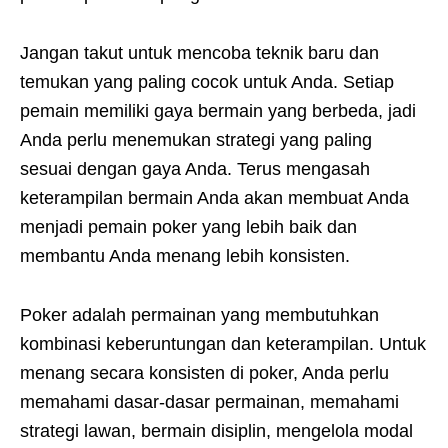
Jangan takut untuk mencoba teknik baru dan
temukan yang paling cocok untuk Anda. Setiap
pemain memiliki gaya bermain yang berbeda, jadi
Anda perlu menemukan strategi yang paling
sesuai dengan gaya Anda. Terus mengasah
keterampilan bermain Anda akan membuat Anda
menjadi pemain poker yang lebih baik dan
membantu Anda menang lebih konsisten.
Poker adalah permainan yang membutuhkan
kombinasi keberuntungan dan keterampilan. Untuk
menang secara konsisten di poker, Anda perlu
memahami dasar-dasar permainan, memahami
strategi lawan, bermain disiplin, mengelola modal