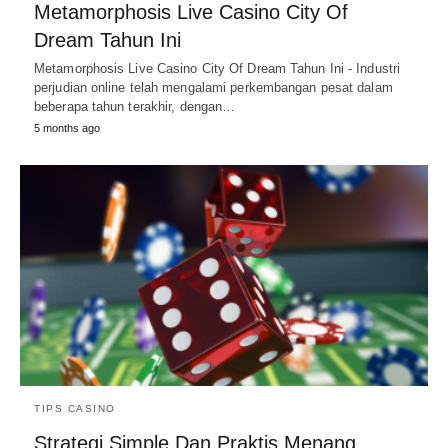
Metamorphosis Live Casino City Of
Dream Tahun Ini
Metamorphosis Live Casino City Of Dream Tahun Ini - Industri
perjudian online telah mengalami perkembangan pesat dalam
beberapa tahun terakhir, dengan…
5 months ago
TIPS CASINO
Strategi Simple Dan Praktis Menang