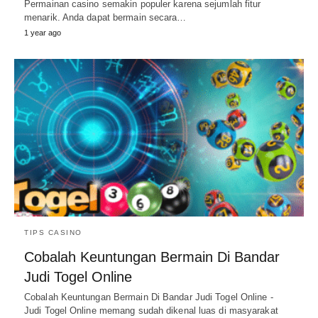
Permainan casino semakin populer karena sejumlah fitur
menarik. Anda dapat bermain secara…
1 year ago
TIPS CASINO
Cobalah Keuntungan Bermain Di Bandar
Judi Togel Online
Cobalah Keuntungan Bermain Di Bandar Judi Togel Online -
Judi Togel Online memang sudah dikenal luas di masyarakat