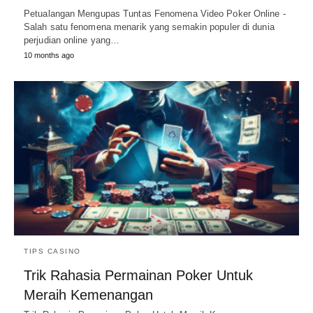
Petualangan Mengupas Tuntas Fenomena Video Poker Online -
Salah satu fenomena menarik yang semakin populer di dunia
perjudian online yang…
10 months ago
TIPS CASINO
Trik Rahasia Permainan Poker Untuk
Meraih Kemenangan