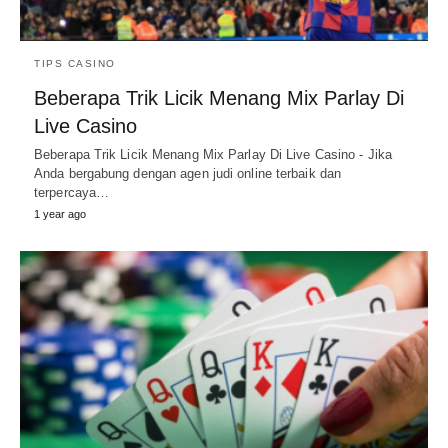
TIPS CASINO
Beberapa Trik Licik Menang Mix Parlay Di
Live Casino
Beberapa Trik Licik Menang Mix Parlay Di Live Casino - Jika
Anda bergabung dengan agen judi online terbaik dan
terpercaya…
1 year ago