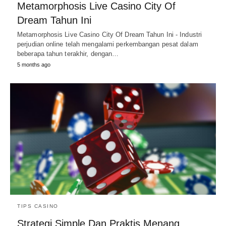
Metamorphosis Live Casino City Of
Dream Tahun Ini
Metamorphosis Live Casino City Of Dream Tahun Ini - Industri
perjudian online telah mengalami perkembangan pesat dalam
beberapa tahun terakhir, dengan…
5 months ago
TIPS CASINO
Strategi Simple Dan Praktis Menang