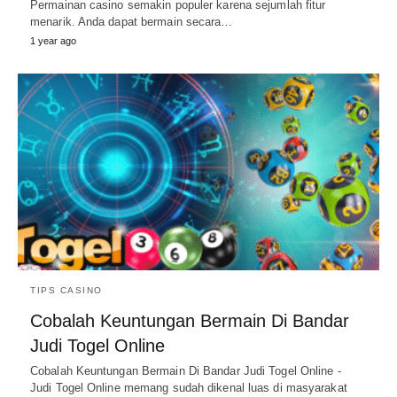
Permainan casino semakin populer karena sejumlah fitur
menarik. Anda dapat bermain secara…
1 year ago
TIPS CASINO
Cobalah Keuntungan Bermain Di Bandar
Judi Togel Online
Cobalah Keuntungan Bermain Di Bandar Judi Togel Online -
Judi Togel Online memang sudah dikenal luas di masyarakat