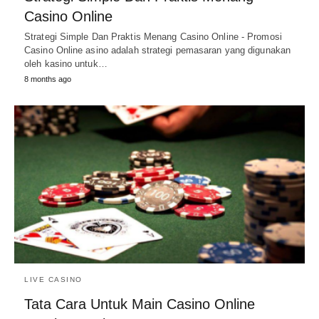
Casino Online
Strategi Simple Dan Praktis Menang Casino Online - Promosi
Casino Online asino adalah strategi pemasaran yang digunakan
oleh kasino untuk…
8 months ago
LIVE CASINO
Tata Cara Untuk Main Casino Online