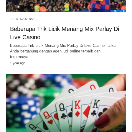
TIPS CASINO
Beberapa Trik Licik Menang Mix Parlay Di
Live Casino
Beberapa Trik Licik Menang Mix Parlay Di Live Casino - Jika
Anda bergabung dengan agen judi online terbaik dan
terpercaya…
1 year ago