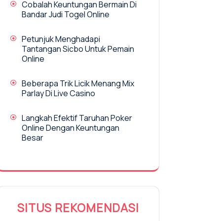
Cobalah Keuntungan Bermain Di
Bandar Judi Togel Online
Petunjuk Menghadapi
Tantangan Sicbo Untuk Pemain
Online
Beberapa Trik Licik Menang Mix
Parlay Di Live Casino
Langkah Efektif Taruhan Poker
Online Dengan Keuntungan
Besar
SITUS REKOMENDASI