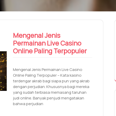
Mengenal Jenis
Permainan Live Casino
Online Paling Terpopuler
Mengenal Jenis Permainan Live Casino
Online Paling Terpopuler – Kata kasino
terdengar akrab bagi siapa pun yang akrab
dengan perjudian. Khususnya bagi mereka
yang sudah terbiasa memasang taruhan
judi online. Banyak penjudi mengatakan
bahwa perjudian