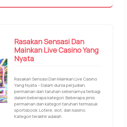
Rasakan Sensasi Dan
Mainkan Live Casino Yang
Nyata
Rasakan Sensasi Dan Mainkan Live Casino
Yang Nyata – Dalam dunia perjudian,
permainan dan taruhan sebenarnya terbagi
dalam beberapa kategori. Beberapa jenis
permainan dan kategori taruhan termasuk
sportsbook. Lotere, slot, dan kasino.
Kategori terakhir adalah