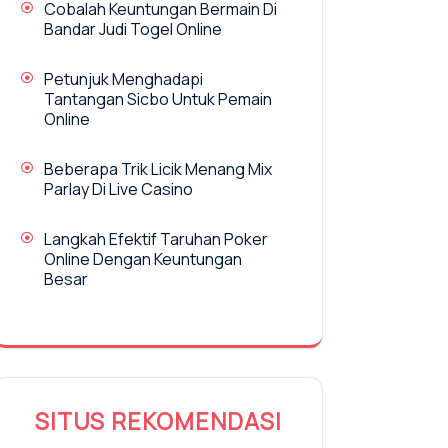
Cobalah Keuntungan Bermain Di
Bandar Judi Togel Online
Petunjuk Menghadapi
Tantangan Sicbo Untuk Pemain
Online
Beberapa Trik Licik Menang Mix
Parlay Di Live Casino
Langkah Efektif Taruhan Poker
Online Dengan Keuntungan
Besar
SITUS REKOMENDASI