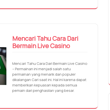
Mencari Tahu Cara Dari
Bermain Live Casino
Mencari Tahu Cara Dari Bermain Live Casino
– Permainan ini menjadi salah satu
permainan yang menarik dan populer
dikalangan Cari saat ini. Hal ini karena dapat
memberikan kepuasan kepada semua
pemain dari penghasilan yang besar.