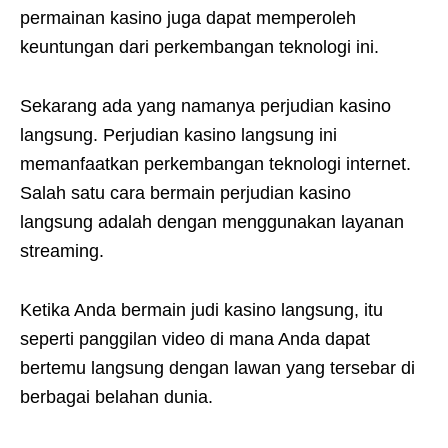
permainan kasino juga dapat memperoleh
keuntungan dari perkembangan teknologi ini.
Sekarang ada yang namanya perjudian kasino
langsung. Perjudian kasino langsung ini
memanfaatkan perkembangan teknologi internet.
Salah satu cara bermain perjudian kasino
langsung adalah dengan menggunakan layanan
streaming.
Ketika Anda bermain judi kasino langsung, itu
seperti panggilan video di mana Anda dapat
bertemu langsung dengan lawan yang tersebar di
berbagai belahan dunia.