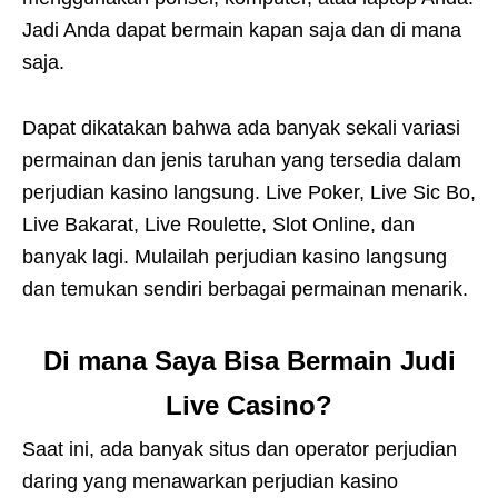
Jadi Anda dapat bermain kapan saja dan di mana
saja.
Dapat dikatakan bahwa ada banyak sekali variasi
permainan dan jenis taruhan yang tersedia dalam
perjudian kasino langsung. Live Poker, Live Sic Bo,
Live Bakarat, Live Roulette, Slot Online, dan
banyak lagi. Mulailah perjudian kasino langsung
dan temukan sendiri berbagai permainan menarik.
Di mana Saya Bisa Bermain Judi
Live Casino?
Saat ini, ada banyak situs dan operator perjudian
daring yang menawarkan perjudian kasino