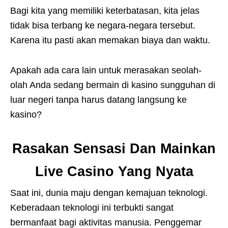
Bagi kita yang memiliki keterbatasan, kita jelas
tidak bisa terbang ke negara-negara tersebut.
Karena itu pasti akan memakan biaya dan waktu.
Apakah ada cara lain untuk merasakan seolah-
olah Anda sedang bermain di kasino sungguhan di
luar negeri tanpa harus datang langsung ke
kasino?
Rasakan Sensasi Dan Mainkan
Live Casino Yang Nyata
Saat ini, dunia maju dengan kemajuan teknologi.
Keberadaan teknologi ini terbukti sangat
bermanfaat bagi aktivitas manusia. Penggemar