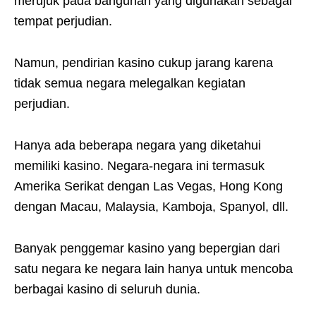
merujuk pada bangunan yang digunakan sebagai
tempat perjudian.
Namun, pendirian kasino cukup jarang karena
tidak semua negara melegalkan kegiatan
perjudian.
Hanya ada beberapa negara yang diketahui
memiliki kasino. Negara-negara ini termasuk
Amerika Serikat dengan Las Vegas, Hong Kong
dengan Macau, Malaysia, Kamboja, Spanyol, dll.
Banyak penggemar kasino yang bepergian dari
satu negara ke negara lain hanya untuk mencoba
berbagai kasino di seluruh dunia.