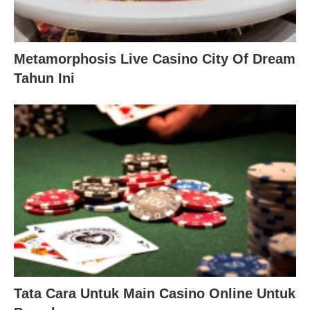
Metamorphosis Live Casino City Of Dream
Tahun Ini
Tata Cara Untuk Main Casino Online Untuk