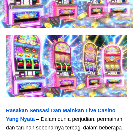
Rasakan Sensasi Dan Mainkan Live Casino
Yang Nyata
– Dalam dunia perjudian, permainan
dan taruhan sebenarnya terbagi dalam beberapa