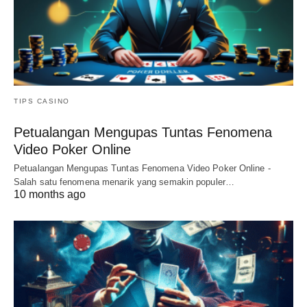
TIPS CASINO
Petualangan Mengupas Tuntas Fenomena
Video Poker Online
Petualangan Mengupas Tuntas Fenomena Video Poker Online -
Salah satu fenomena menarik yang semakin populer…
10 months ago